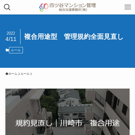
2022
複合用途型 管理規約全面見直し
4/11
ルール
ホーム
ルール