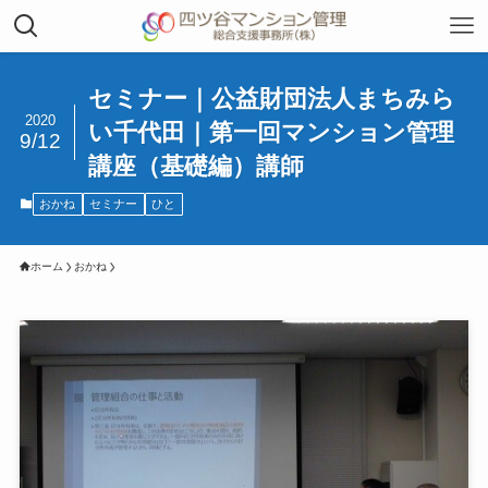
セミナー｜公益財団法人まちみら
2020
い千代田｜第一回マンション管理
9/12
講座（基礎編）講師
おかね
セミナー
ひと
ホーム
おかね